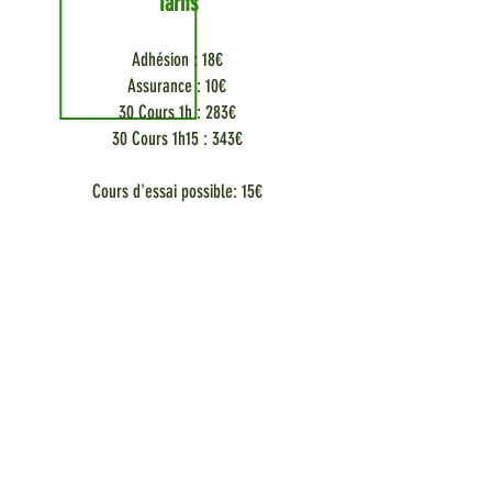
Tarifs
Adhésion : 18€
Assurance : 10€
30 Cours 1h : 283€
30 Cours 1h15 : 343€
Cours d'essai possible: 15€
Tous les jeudis
sauf vacances scolaires
10h - 11h15
ou
19h30 – 20h30