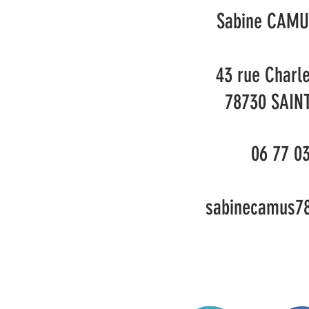
Sabine CAMU
43 rue Charl
7873
0 SAIN
06 77 0
sabinecamus7