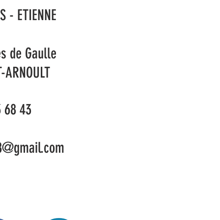
S - ETIENNE
Mar
Merc
es de Gaulle
Vend
T-ARNOULT
A
3 68 43
8@gmail.com